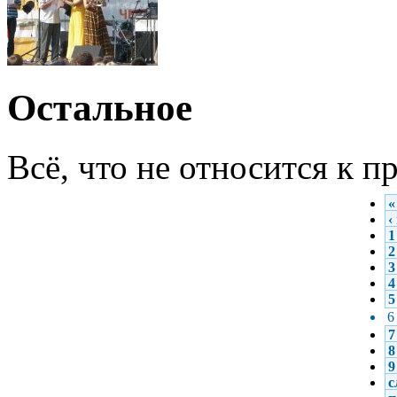
Остальное
Всё, что не относится к 
«
‹
1
2
3
4
5
6
7
8
9
с