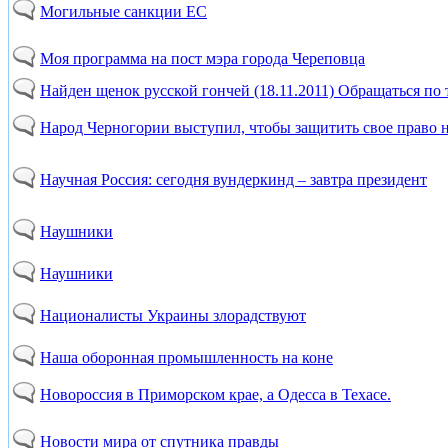
Могильные санкции ЕС
Моя программа на пост мэра города Череповца
Найден щенок русской гончей (18.11.2011) Обращаться по т
Народ Черногории выступил, чтобы защитить свое право 
Научная Россия: сегодня вундеркинд – завтра президент
Наушники
Наушники
Националисты Украины злорадствуют
Наша оборонная промышленность на коне
Новороссия в Приморском крае, а Одесса в Техасе.
Новости мира от спутника правды