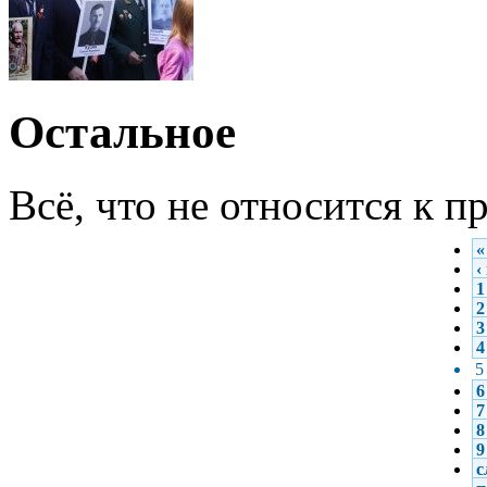
Остальное
Всё, что не относится к 
«
‹
1
2
3
4
5
6
7
8
9
с