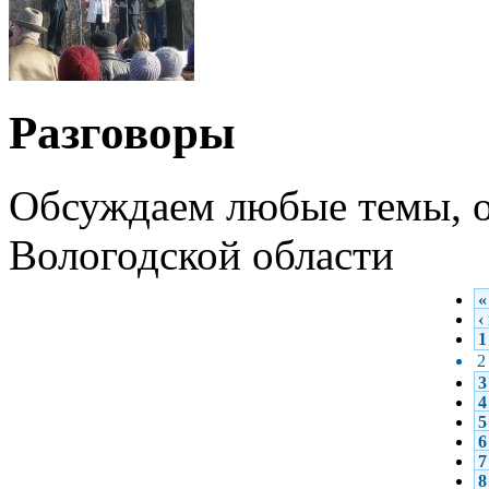
Разговоры
Обсуждаем любые темы, о
Вологодской области
«
‹
1
2
3
4
5
6
7
8