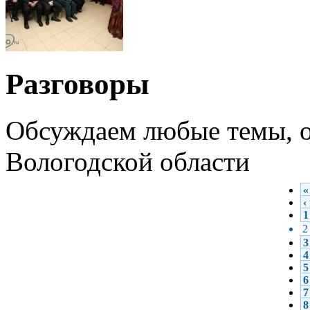
Разговоры
Обсуждаем любые темы, о
Вологодской области
«
‹
1
2
3
4
5
6
7
8