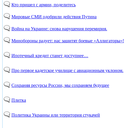
Кто пришел с армии, поделитесь
Мировые СМИ одобрили действия Путина
Война на Украине: снова нарушения перемирия.
Минобороны радует: нас защитят боевые «Аллигаторы»!
Ипотечный кредит станет доступнее…
Про первое кадетское училище с авиационным уклоном.
Сохраняя ресурсы России, мы сохраняем будущее
Плитка
Политика Украины или территория стукачей