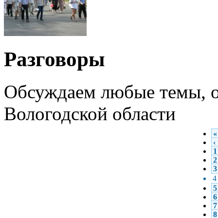
Разговоры
Обсуждаем любые темы, о
Вологодской области
«
‹
1
2
3
4
5
6
7
8