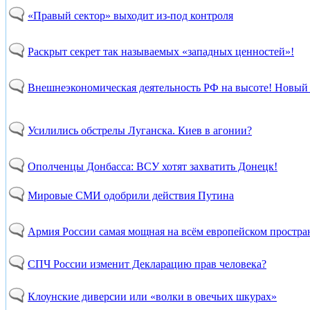
«Правый сектор» выходит из-под контроля
Раскрыт секрет так называемых «западных ценностей»!
Внешнеэкономическая деятельность РФ на высоте! Новый 
Усилились обстрелы Луганска. Киев в агонии?
Ополченцы Донбасса: ВСУ хотят захватить Донецк!
Мировые СМИ одобрили действия Путина
Армия России самая мощная на всём европейском простра
СПЧ России изменит Декларацию прав человека?
Клоунские диверсии или «волки в овечьих шкурах»