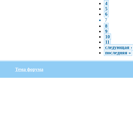
4
5
6
7
8
9
10
11
следующая ›
последняя »
Тема форума