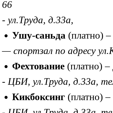
66
- ул.Труда, д.33а,
Ушу-саньда
(платно) – 
— спортзал по адресу ул.
Фехтование
(платно) – 
- ЦБИ, ул.Труда, д.33а, т
Кикбоксинг
(платно) –
- ЦБИ, ул.Труда, д.33а, т