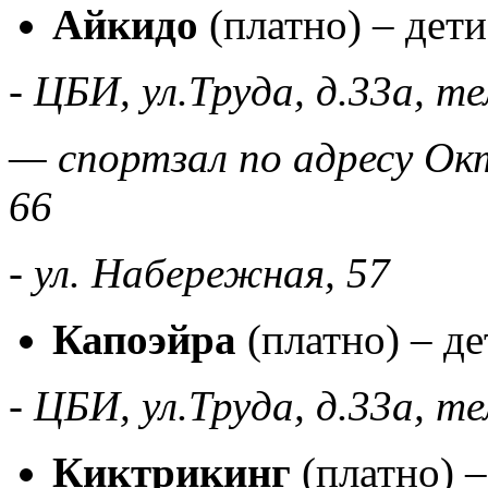
Айкидо
(платно)
– дети
- ЦБИ, ул.Труда, д.33а, т
— спортзал по адресу Окт
66
- ул. Набережная, 57
Капоэйра
(платно) – де
- ЦБИ, ул.Труда, д.33а, т
Киктрикинг
(платно) –