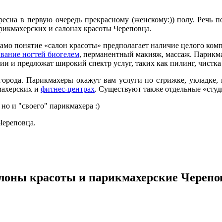
есна в первую очередь прекрасному (женскому:)) полу. Речь п
арикмахерских и салонах красоты Череповца.
Само понятие «салон красоты» предполагает наличие целого ком
вание ногтей биогелем
, перманентный макияж, массаж. Парикм
и и предложат широкий спектр услуг, таких как пилинг, чистка
рода. Парикмахеры окажут вам услуги по стрижке, укладке, 
махерских и
фитнес-центрах
. Существуют также отдельные «студ
 но и "своего" парикмахера :)
Череповца.
лоны красоты и парикмахерские Черепо