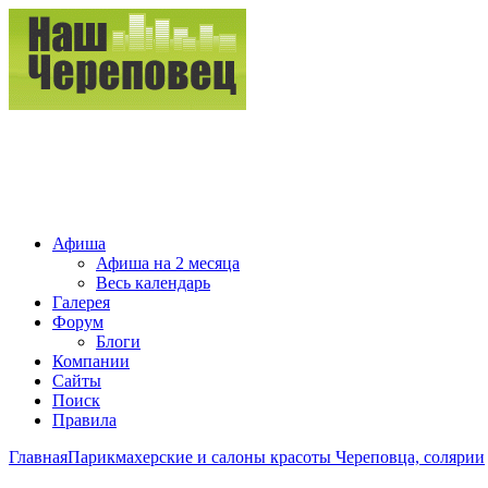
Афиша
Афиша на 2 месяца
Весь календарь
Галерея
Форум
Блоги
Компании
Сайты
Поиск
Правила
Главная
Парикмахерские и салоны красоты Череповца, солярии