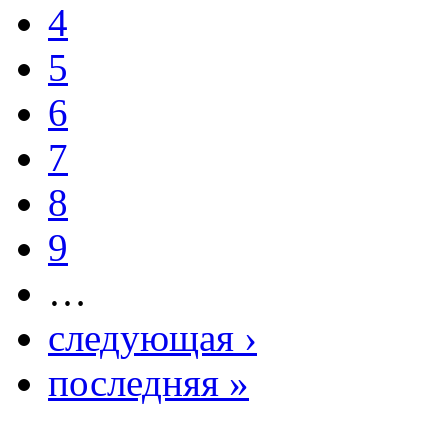
4
5
6
7
8
9
…
следующая ›
последняя »