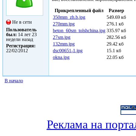
Прикрепленный файл
Размер
350mm_zh.b.jpg
549.69 кб
Не в сети
270mm.jpg
276.1 кб
Пользователь
beton_60sm_tolshchina.jpg
335.97 кб
был:
14 лет 23
27sm.jpg
282.56 кб
недели назад
132mm.jpg
29.42 кб
Регистрация:
22/02/2012
dsc00651-1.jpg
15.1 кб
okna.jpg
22.05 кб
В начало
Реклама на порта