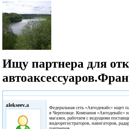
Ищу партнера для от
автоаксессуаров.Фран
Пнд, 21/07/2014 - 14:14
alekseev.a
Федеральная сеть «Автодевайс» ищет па
в Череповце. Компания «Автодевайс» на
магазин, работаем с ведущими постав
видеорегистраторов, навигаторов, рад
партнеров.