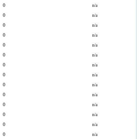
0
n/a
0
n/a
0
n/a
0
n/a
0
n/a
0
n/a
0
n/a
0
n/a
0
n/a
0
n/a
0
n/a
0
n/a
0
n/a
0
n/a