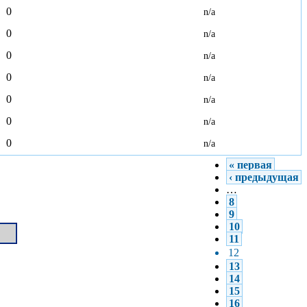
0
n/a
0
n/a
0
n/a
0
n/a
0
n/a
0
n/a
0
n/a
« первая
‹ предыдущая
…
8
9
10
11
12
13
14
15
16