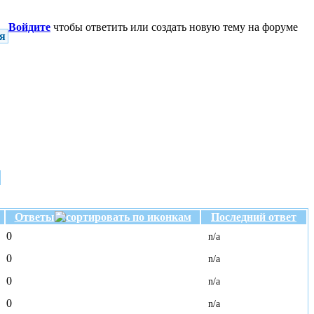
Войдите
чтобы ответить или создать новую тему на форуме
я
Ответы
Последний ответ
0
n/a
0
n/a
0
n/a
0
n/a