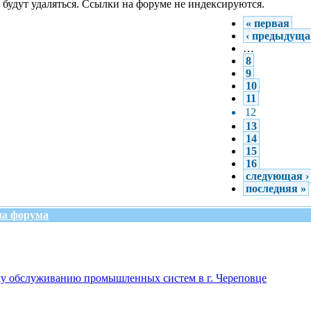
 будут удаляться. Ссылки на форуме не индексируются.
« первая
‹ предыдуща
…
8
9
10
11
12
13
14
15
16
следующая ›
последняя »
ма форума
му обслуживанию промышленных систем в г. Череповце