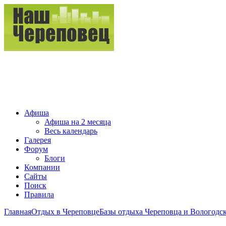
Афиша
Афиша на 2 месяца
Весь календарь
Галерея
Форум
Блоги
Компании
Сайты
Поиск
Правила
Главная
Отдых в Череповце
Базы отдыха Череповца и Вологодск