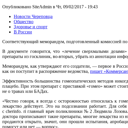
Опубликовано SiteAdmin в Чт, 09/02/2017 - 19:43
Новости Череповца
Общество
Здоровье и спорт
В России
Соответствующий меморандум, подготовленный комиссией по 
В документе говорится, что «лечение сверхмалыми дозами»
препараты из госклиник, во-вторых, убрать из аннотации инф
Меморандум, как утверждают его создатели, — первое в Росс
как он поступит в распоряжение ведомства,
пишет «Коммерсан
Эффективность большинства гомеопатических методов никогд
плацебо. При этом препарат с приставкой «гомео» может стои
не о травах или БАДах.
«Честно говоря, я всегда с осторожностью относилась к гом
лекарство действует. Это на подсознании работает. Для себ
с cherinfo. ri главный врач поликлиники № 2 Людмила Лозова
доктора прописывают такие препараты, многие лекарства из н
продаются открыто, значит, они прошли испытания, апробаци
помогут или нет — вопрос».