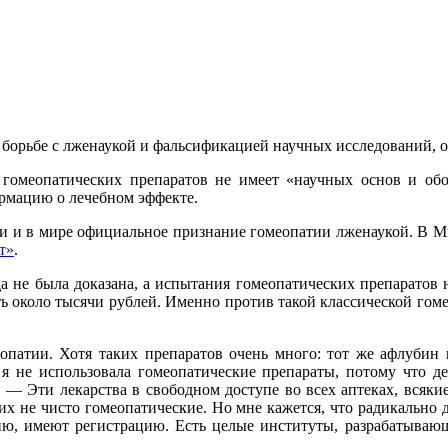
борьбе с лженаукой и фальсификацией научных исследований, 
 гомеопатических препаратов не имеет «научных основ и обос
ормацию о лечебном эффекте.
ии и в мире официальное признание гомеопатии лженаукой. В Ми
т»
.
а не была доказана, а испытания гомеопатических препаратов 
ть около тысячи рублей. Именно против такой классической гоме
еопатии. Хотя таких препаратов очень много: тот же афлубин 
я я не использовала гомеопатические препараты, потому что 
. — Эти лекарства в свободном доступе во всех аптеках, всяк
их не чисто гомеопатические. Но мне кажется, что радикально 
ю, имеют регистрацию. Есть целые институты, разрабатывающи