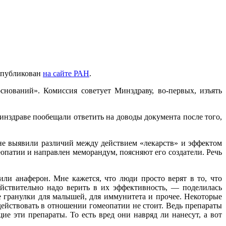
опубликован
на сайте РАН
.
нований». Комиссия советует Минздраву, во-первых, изъять
нздраве пообещали ответить на доводы документа после того,
не выявили различий между действием «лекарств» и эффектом
опатии и направлен меморандум, поясняют его создатели. Речь
или анаферон. Мне кажется, что люди просто верят в то, что
действительно надо верить в их эффективность, — поделилась
ие гранулки для малышей, для иммунитета и прочее. Некоторые
действовать в отношении гомеопатии не стоит. Ведь препараты
е эти препараты. То есть вред они навряд ли нанесут, а вот