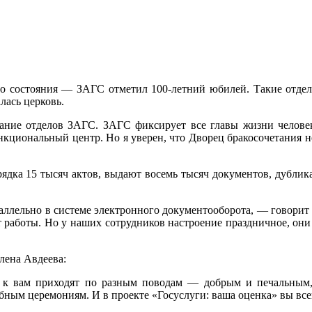
го состояния — ЗАГС отметил 100-летний юбилей. Такие отделы
лась церковь.
ание отделов ЗАГС. ЗАГС фиксирует все главы жизни человека
нкциональный центр. Но я уверен, что Дворец бракосочетания не
ка 15 тысяч актов, выдают восемь тысяч документов, дубликат
раллельно в системе электронного документооборота, — говори
т работы. Но у наших сотрудников настроение праздничное, они 
лена Авдеева:
 к вам приходят по разным поводам — добрым и печальным, 
бным церемониям. И в проекте «Госуслуги: ваша оценка» вы все