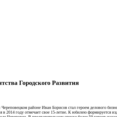
тства Городского Развития
 Череповецком районе Иван Борисов стал героем делового бизне
я в 2014 году отмечает свое 15-летие. К юбилею формируется из
роде Череповец. В предварительном списке более 50 героев изда