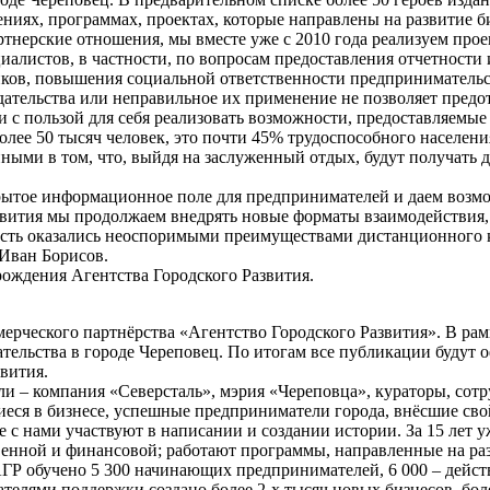
ниях, программах, проектах, которые направлены на развитие б
ртнерские отношения, мы вместе уже с 2010 года реализуем про
иалистов, в частности, по вопросам предоставления отчетност
иков, повышения социальной ответственности предпринимательс
тельства или неправильное их применение не позволяет предотв
 с пользой для себя реализовать возможности, предоставляемые
более 50 тысяч человек, это почти 45% трудоспособного населен
ными в том, что, выйдя на заслуженный отдых, будут получать 
крытое информационное поле для предпринимателей и даем возм
звития мы продолжаем внедрять новые форматы взаимодействия, т
пность оказались неоспоримыми преимуществами дистанционного 
 Иван Борисов.
рождения Агентства Городского Развития.
еского партнёрства «Агентство Городского Развития». В рамк
тельства в городе Череповец. По итогам все публикации будут 
вития.
 – компания «Северсталь», мэрия «Череповца», кураторы, сотр
еся в бизнесе, успешные предприниматели города, внёсшие свой
те с нами участвуют в написании и создании истории. За 15 лет
енной и финансовой; работают программы, направленные на раз
 АГР обучено 5 300 начинающих предпринимателей, 6 000 – дейст
телями поддержки создано более 2-х тысяч новых бизнесов, более