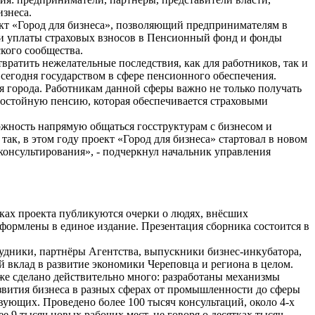
изнеса.
ект «Город для бизнеса», позволяющий предпринимателям в
и и уплаты страховых взносов в Пенсионный фонд и фонды
кого сообщества.
ратить нежелательные последствия, как для работников, так и
 сегодня государством в сфере пенсионного обеспечения.
ия города. Работникам данной сферы важно не только получать
достойную пенсию, которая обеспечивается страховыми
ожность напрямую общаться госструктурам с бизнесом и
ак, в этом году проект «Город для бизнеса» стартовал в новом
консультирования», - подчеркнул начальник управления
ах проекта публикуются очерки о людях, внёсших
оформлены в единое издание. Презентация сборника состоится в
удники, партнёры Агентства, выпускники бизнес-инкубатора,
 вклад в развитие экономики Череповца и региона в целом.
 уже сделано действительно много: разработаны механизмы
вития бизнеса в разных сферах от промышленности до сферы
вующих. Проведено более 100 тысяч консультаций, около 4-х
 9 тысяч новых рабочих мест, не говоря о десятках тысяч