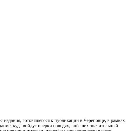
с-издания, готовящегося к публикации в Череповце, в рамках
дание, куда войдут очерки о людях, внёсших значительный
ния: предприниматели, партнёры, представители власти,