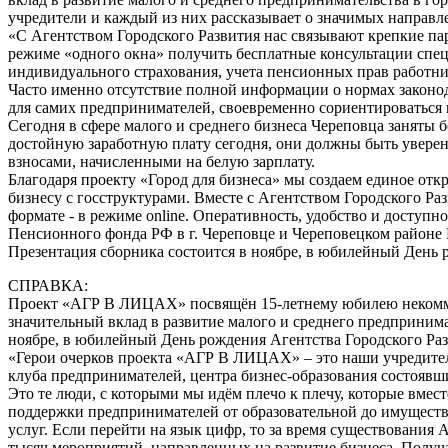
учредители и каждый из них рассказывает о значимых направле
«С Агентством Городского Развития нас связывают крепкие па
режиме «одного окна» получить бесплатные консультации спец
индивидуального страхования, учета пенсионных прав работн
Часто именно отсутствие полной информации о нормах законода
для самих предпринимателей, своевременно сориентироваться и
Сегодня в сфере малого и среднего бизнеса Череповца заняты 
достойную заработную плату сегодня, они должны быть уверен
взносами, начисленными на белую зарплату.
Благодаря проекту «Город для бизнеса» мы создаем единое от
бизнесу с госструктурами. Вместе с Агентством Городского Ра
формате - в режиме online. Оперативность, удобство и досту
Пенсионного фонда РФ в г. Череповце и Череповецком районе
Презентация сборника состоится в ноябре, в юбилейный День 
СПРАВКА:
Проект «АГР В ЛИЦАХ» посвящён 15-летнему юбилею некоммерч
значительный вклад в развитие малого и среднего предпринима
ноябре, в юбилейный День рождения Агентства Городского Раз
«Герои очерков проекта «АГР В ЛИЦАХ» – это наши учредители
клуба предпринимателей, центра бизнес-образования состоявши
Это те люди, с которыми мы идём плечо к плечу, которые вмес
поддержки предпринимателей от образовательной до имуществ
услуг. Если перейти на язык цифр, то за время существования
тысяч мероприятий, направленных на развитие бизнеса. Получа