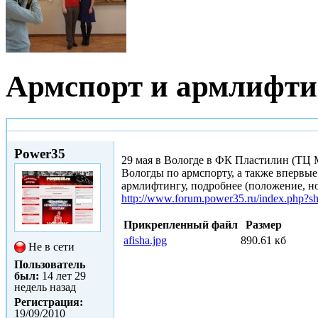
Армспорт и армлифтин
Втр, 10/05/2011 - 12:51
Power35
29 мая в Вологде в ФК Пластилин (ТЦ 
Вологды по армспорту, а также впервые
армлифтингу, подробнее (положение, но
http://www.forum.power35.ru/index.php?
Прикрепленный файл
Размер
afisha.jpg
890.61 кб
Не в сети
Пользователь
был:
14 лет 29
недель назад
Регистрация:
19/09/2010