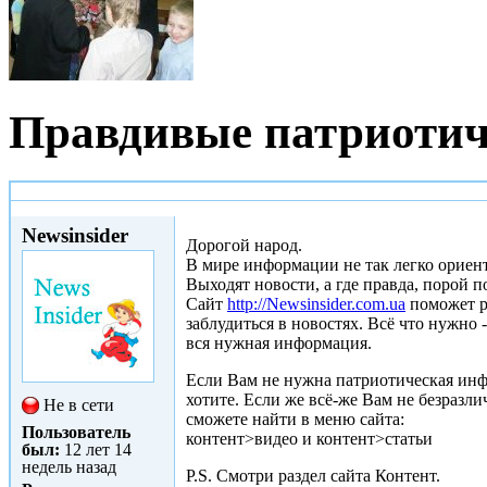
Правдивые патриотич
Ср, 17/07/2013 - 21:21
Newsinsider
Дорогой народ.
В мире информации не так легко ориен
Выходят новости, а где правда, порой п
Сайт
http://Newsinsider.com.ua
поможет ра
заблудиться в новостях. Всё что нужно 
вся нужная информация.
Если Вам не нужна патриотическая инфо
хотите. Если же всё-же Вам не безразл
Не в сети
сможете найти в меню сайта:
Пользователь
контент>видео и контент>статьи
был:
12 лет 14
недель назад
P.S. Смотри раздел сайта Контент.