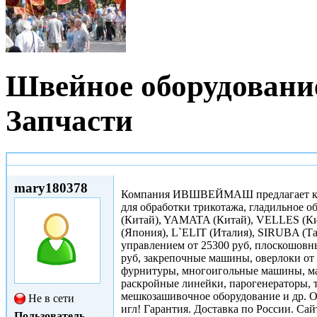
Швейное оборудован
Запчасти
Чт, 15/03/2012 - 12:41
mary180378
Компания ИВШВЕЙМАШ предлагает каче
для обработки трикотажа, гладильное о
(Китай), YAMATA (Китай), VELLES (К
(Япония), L`ELIT (Италия), SIRUBA (Та
управлением от 25300 руб, плоскошовны
руб, закрепочные машины, оверлоки от 
фурнитуры, многоигольные машины, ма
раскройные линейки, парогенераторы, т
мешкозашивочное оборудование и др. 
Не в сети
игл! Гарантия. Доставка по России. Са
Пользователь