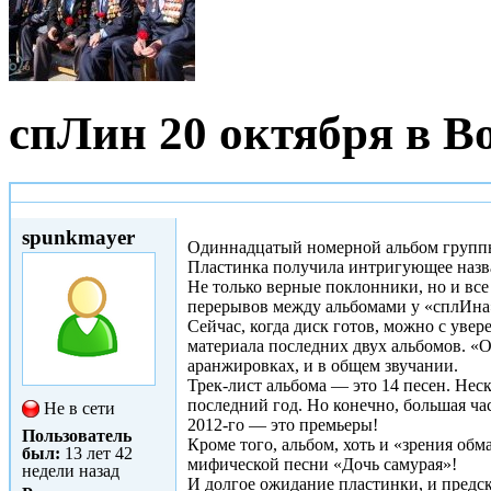
спЛин 20 октября в Во
Сб, 01/09/2012 - 11:29
spunkmayer
Одиннадцатый номерной альбом группы
Пластинка получила интригующее назв
Не только верные поклонники, но и все
перерывов между альбомами у «сплИна» 
Сейчас, когда диск готов, можно с увер
материала последних двух альбомов. «О
аранжировках, и в общем звучании.
Трек-лист альбома — это 14 песен. Нес
последний год. Но конечно, большая час
Не в сети
2012-го — это премьеры!
Пользователь
Кроме того, альбом, хоть и «зрения об
был:
13 лет 42
мифической песни «Дочь самурая»!
недели назад
И долгое ожидание пластинки, и предск