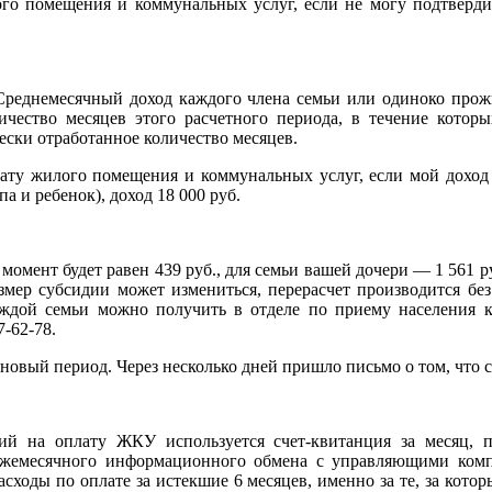
о помещения и коммунальных услуг, если не могу подтвердить
 Среднемесячный доход каждого члена семьи или одиноко прож
личество месяцев этого расчетного периода, в течение котор
ески отработанное количество месяцев.
ту жилого помещения и коммунальных услуг, если мой доход с
па и ребенок), доход 18 000 руб.
момент будет равен 439 руб., для семьи вашей дочери — 1 561 
ер субсидии может измениться, перерасчет производится бе
аждой семьи можно получить в отделе по приему населения ко
7-62-78.
новый период. Через несколько дней пришло письмо о том, что 
ий на оплату ЖКУ используется счет-квитанция за месяц,
к ежемесячного информационного обмена с управляющими ком
сходы по оплате за истекшие 6 месяцев, именно за те, за кото