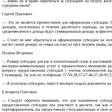
— Имею ли я право обратиться за субсидией на оплату жилог
середины июля?
Сергей Павлович
— Это не является препятствием для оформления субсидии.
доходов, полученных в течение расчетного периода, на ко
среднемесячного дохода будут суммироваться доходы за фактич
— Стоит ли мне обратиться за оформлением субсидии на опла
насчет своей дочери: ее семья состоит из трех человек (мама, па
Полина Игоревна
— Размер субсидии для вас в отопительный сезон в настоящий 
жилищно-коммунальных услуг и прожиточного минимума разм
вопросу предоставления субсидий с учетом особенностей к
Сталеваров, 54, или по телефонам: 57-59-28,57-27-46,57-20-91,5
— Я получала субсидию, через 6 месяцев подала документы на 
Елизавета Олеговна
— Следует обратить внимание, что для назначения субсид
предоставления субсидии она участвует в расчете, так ка
переоформлением, вы предоставили счета-квитанции и свои ра