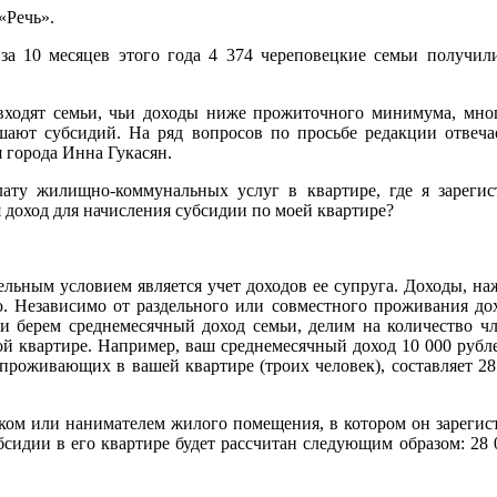
«Речь».
за 10 месяцев этого года 4 374 череповецкие семьи получили
 входят семьи, чьи доходы ниже прожиточного минимума, мног
ают субсидий. На ряд вопросов по просьбе редакции отвеча
 города Инна Гукасян.
лату жилищно-коммунальных услуг в квартире, где я зарег
я доход для начисления субсидии по моей квартире?
льным условием является учет доходов ее супруга. Доходы, н
. Независимо от раздельного или совместного проживания дохо
 берем среднемесячный доход семьи, делим на количество чле
ой квартире. Например, ваш среднемесячный доход 10 000 рубл
проживающих в вашей квартире (троих человек), составляет 28 
ком или нанимателем жилого помещения, в котором он зарегис
бсидии в его квартире будет рассчитан следующим образом: 28 0