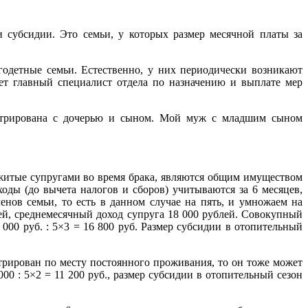
 субсидии. Это семьи, у которых размер месячной платы за
одетные семьи. Естественно, у них периодически возникают
ет главный специалист отдела по назначению и выплате мер
истрирована с дочерью и сыном. Мой муж с младшим сыном
ажитые супругами во время брака, являются общим имуществом
ды (до вычета налогов и сборов) учитываются за 6 месяцев,
нов семьи, то есть в данном случае на пять, и умножаем на
ей, среднемесячный доход супруга 18 000 рублей. Совокупный
000 руб. : 5×3 = 16 800 руб. Размер субсидии в отопительный
трирован по месту постоянного проживания, то он тоже может
00 : 5×2 = 11 200 руб., размер субсидии в отопительный сезон