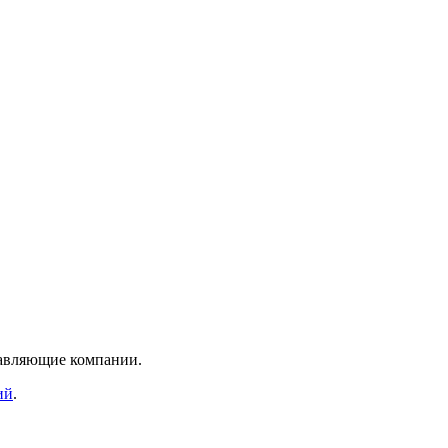
равляющие компании.
ий
.