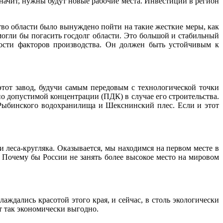
ачит, нужны будут новые рабочие места. Инвестиции в регион
тво области было вынуждено пойти на такие жесткие меры, как
могли бы погасить госдолг области. Это большой и стабильный
ости факторов производства. Он должен быть устойчивым к
тот завод, будучи самым передовым с технологической точки
о допустимой концентрации (ПДК) в случае его строительства.
 Рыбинского водохранилища и Шекснинский плес. Если и этот
 леса-кругляка. Оказывается, мы находимся на первом месте в
 Почему бы России не занять более высокое место на мировом
аждались красотой этого края, и сейчас, в столь экологически
ет так экономически выгодно.