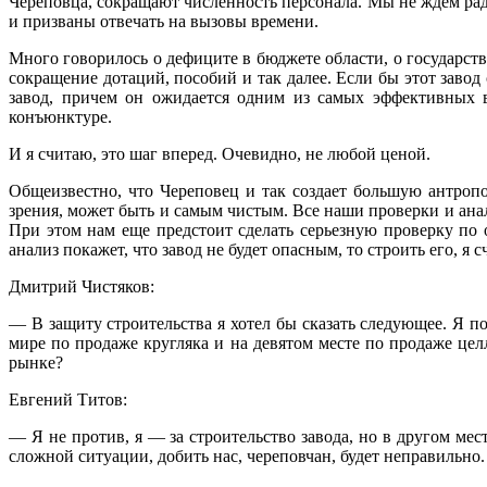
Череповца, сокращают численность персонала. Мы не ждем ра
и призваны отвечать на вызовы времени.
Много говорилось о дефиците в бюджете области, о государст
сокращение дотаций, пособий и так далее. Если бы этот заво
завод, причем он ожидается одним из самых эффективных в
конъюнктуре.
И я считаю, это шаг вперед. Очевидно, не любой ценой.
Общеизвестно, что Череповец и так создает большую антроп
зрения, может быть и самым чистым. Все наши проверки и ана
При этом нам еще предстоит сделать серьезную проверку по
анализ покажет, что завод не будет опасным, то строить его, я
Дмитрий Чистяков:
— В защиту строительства я хотел бы сказать следующее. Я п
мире по продаже кругляка и на девятом месте по продаже це
рынке?
Евгений Титов:
— Я не против, я — за строительство завода, но в другом мес
сложной ситуации, добить нас, череповчан, будет неправильно.