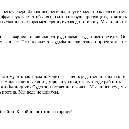
ашего Северо-Западного региона, других мест практически нет.
фраструктуре: чтобы вывозить готовую продукцию, завозить
скания, постараемся сдвинуть завод в сторону. Мы точно не
 разговаривал с нашими сотрудниками, туда никто не едет. Он
чем раньше. Независимо от судьбы целлюлозного проекта мы не
потому что мой дом находится в непосредственной близости.
о. У нас отличные дети, хорошо учатся, но им негде работать —
 чтобы поднять Судское поселение с колен. Мы не живем, мы
ь против. Мы ведь не шикуем.
й район. Какой плюс от него городу?