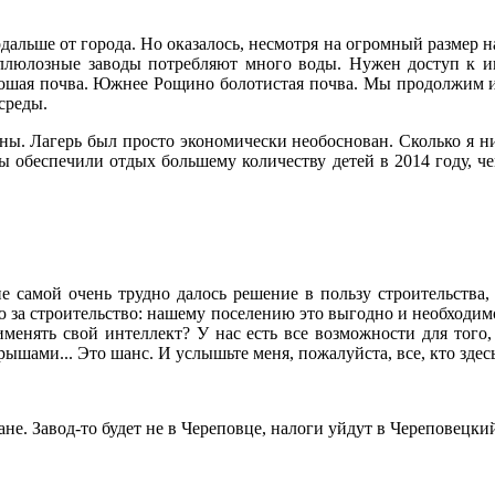
дальше от города. Но оказалось, несмотря на огромный размер н
ллюлозные заводы потребляют много воды. Нужен доступ к ин
ошая почва. Южнее Рощино болотистая почва. Мы продолжим изы
среды.
ы. Лагерь был просто экономически необоснован. Сколько я ни
 мы обеспечили отдых большему количеству детей в 2014 году, 
 самой очень трудно далось решение в пользу строительства, 
цию за строительство: нашему поселению это выгодно и необходим
менять свой интеллект? У нас есть все возможности для того,
шами... Это шанс. И услышьте меня, пожалуйста, все, кто здес
не. Завод-то будет не в Череповце, налоги уйдут в Череповецки