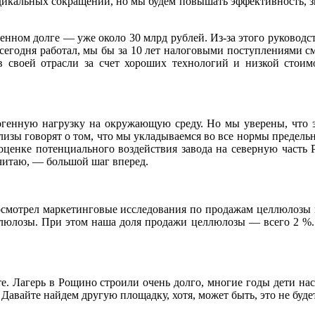
дикальных сокращений, но мы будем повышать эффективность, зн
венном долге — уже около 30 млрд рублей. Из-за этого руководс
д сегодня работал, мы бы за 10 лет налоговыми поступлениями с
 своей отрасли за счет хороших технологий и низкой стоим
огенную нагрузку на окружающую среду. Но мы уверены, что э
лизы говорят о том, что мы укладываемся во все нормы предельн
 оценке потенциального воздействия завода на северную часть
 считаю, — большой шаг вперед.
осмотрел маркетинговые исследования по продажам целлюлозы и
ллюлозы. При этом наша доля продажи целлюлозы — всего 2 %.
те. Лагерь в Рощино строили очень долго, многие годы дети насл
 Давайте найдем другую площадку, хотя, может быть, это не буд