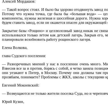
Алексей Мордашов:
— Такой вопрос стоял. И было бы здорово отодвинуть завод по
Потому что нужна точка, где была бы «большая вода» — це
компоненты, нужны железная и шоссейная дороги. Нужна хор
будем ставить завод, если он окажется опасен для окружающей 
Закрытие базы «Рощино» и целлюлозный завод никак не связан
использовался только летом как детский лагерь. Закрыв его,
планировали возобновить работу рощинского лагеря.
Елена Волкова,
глава Судского поселения:
— Разноречивых мнений у нас в поселении очень много. Мне
Взвесив все за и против, борясь с собой, я четко заняла пози
они уезжают в Питер, в Москву. Почему они должны там при
прозябаем, понимаете? Проблемы с ЖКХ, школы с текущими кры
Евгений Мокиевский:
— Возмущаются не только жители поселка Суда, но и череповча
Юрий Кузин,