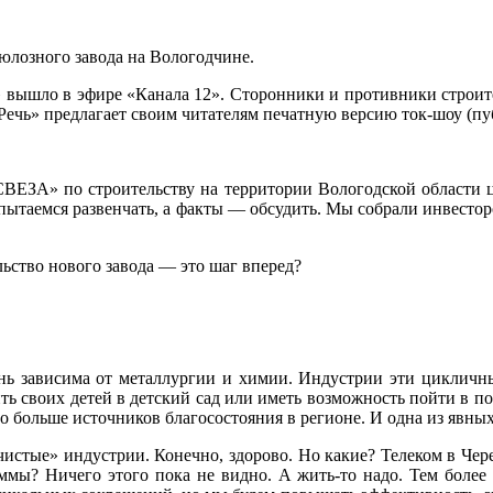
юлозного завода на Вологодчине.
?» вышло в эфире «Канала 12». Сторонники и противники строит
ечь» предлагает своим читателям печатную версию ток-шоу (пу
ВЕЗА» по строительству на территории Вологодской области це
пытаемся развенчать, а факты — обсудить. Мы собрали инвестор
ьство нового завода — это шаг вперед?
ь зависима от металлургии и химии. Индустрии эти цикличные
ть своих детей в детский сад или иметь возможность пойти в по
 больше источников благосостояния в регионе. И одна из явны
чистые» индустрии. Конечно, здорово. Но какие? Телеком в Чер
аммы? Ничего этого пока не видно. А жить-то надо. Тем более