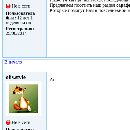
Предлагаем посетить наш раздел
сараф
Не в сети
Которые помогут Вам в повседневной ж
Пользователь
был:
12 лет 1
неделя назад
Регистрация:
25/06/2014
В начало
Ср, 09/07/2014 - 10:05
olis.style
Ап
Не в сети
Пользователь