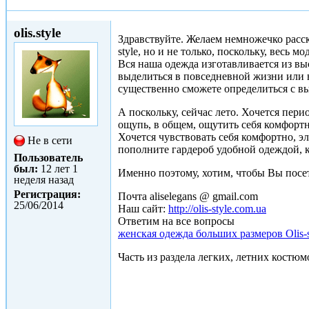
Ср, 25/06/2014 - 15:15
olis.style
Здравствуйте. Желаем немножечко расс
style, но и не только, поскольку, весь м
Вся наша одежда изготавливается из вы
выделиться в повседневной жизни или 
существенно сможете определиться с в
А поскольку, сейчас лето. Хочется пер
ощупь, в общем, ощутить себя комфортн
Хочется чувствовать себя комфортно, э
Не в сети
пополните гардероб удобной одеждой, ко
Пользователь
был:
12 лет 1
Именно поэтому, хотим, чтобы Вы посет
неделя назад
Регистрация:
Почта aliselegans @ gmail.com
25/06/2014
Наш сайт:
http://olis-style.com.ua
Ответим на все вопросы
женская одежда больших размеров Olis-s
Часть из раздела легких, летних костюм