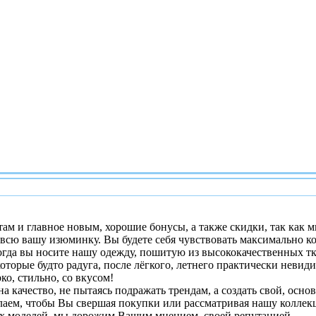
ам и главное новым, хорошие бонусы, а также скидки, так как
всю вашу изюминку. Вы будете себя чувствовать максимально ко
огда вы носите нашу одежду, пошитую из высококачественных тк
оторые будто радуга, после лёгкого, летнего практически невид
ко, стильно, со вкусом!
на качество, не пытаясь подражать трендам, а создать свой, осн
аем, чтобы Вы свершая покупки или рассматривая нашу коллекц
х моделей, мы дорожим Вашим мнением, своей репутацией.