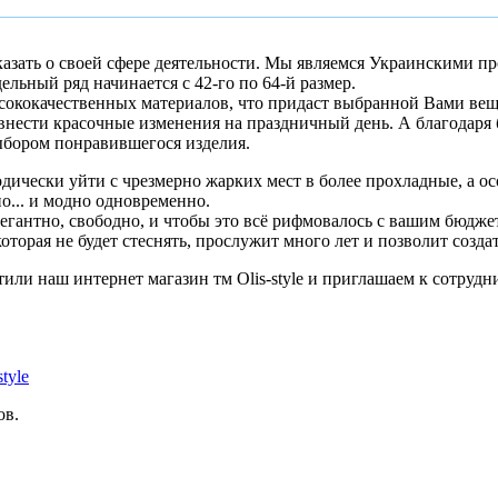
казать о своей сфере деятельности. Мы являемся Украинскими п
одельный ряд начинается с 42-го по 64-й размер.
сококачественных материалов, что придаст выбранной Вами вещи
внести красочные изменения на праздничный день. А благодаря
ыбором понравившегося изделия.
иодически уйти с чрезмерно жарких мест в более прохладные, а 
о... и модно одновременно.
легантно, свободно, и чтобы это всё рифмовалось с вашим бюдж
торая не будет стеснять, прослужит много лет и позволит создат
или наш интернет магазин тм Olis-style и приглашаем к сотрудн
tyle
ов.