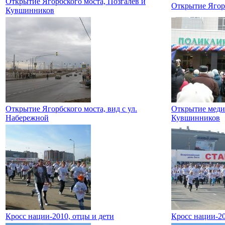
Открытие Ягорбского моста, Позгалев и
Открытие Ягорб
Кувшинников
Открытие Ягорбского моста, вид с ул.
Открытие меди
Набережной
Кувшинников
Кросс нации-2010, отцы и дети
Кросс нации-20