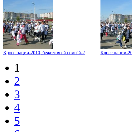
Кросс нации-2010, бежим всей семьёй-2
Кросс нации-20
1
2
3
4
5