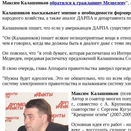
Максим Калашников
обратился к гражданину Медведеву
",
Калашников высказывает мнение о необходимости формир
народного хозяйства, а также аналог ДАРПА и департамента 
Калашников пишет, что если у американцев ДАРПА существует 
"Он (Калашников) пишет всякие нелицеприятные вещи в отношен
чем я говорил, когда мы должны быть в диалоге даже с теми лю
Он пояснил, что "в этой бумаге, которая распечатана из Интер
Медведев, передавая распечатку предложений Калашникова Со
В свою очередь, глава Аппарата правительства заверил презид
"Нужна будет идеология. Это не обязательно, что по всем об
систему электронного правительства и налаживаем систему эле
Максим Калашников
(псев
Автор и соавтор многих попу
г., совместно с А. Крупнов
соавторстве с Сергеем Кугуш
"Крещение огнём" (2007-2009 г
Основная идея его работ - 
веке - воссоздать сильное