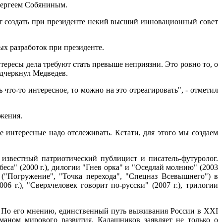
 Сергеем Собяниным.
ет создать при президенте некий высший инновационный совет
ых разработок при президенте.
тересы дела требуют стать превыше неприязни. Это ровно то, о
одчеркнул Медведев.
 что-то интересное, то можно на это отреагировать", - отметил
ожения.
е интересные надо отслеживать. Кстати, для этого мы создаем
известный патриотический публицист и писатель-футуролог.
еса" (2000 г.), дилогии "Гнев орка" и "Оседлай молнию" (2003
" ("Погружение", "Точка перехода", "Спецназ Всевышнего") в
06 г.), "Сверхчеловек говорит по-русски" (2007 г.), трилогии
ия. По его мнению, единственный путь выживания России в XXI
гманом мирового развития. Калашников заявляет не только о