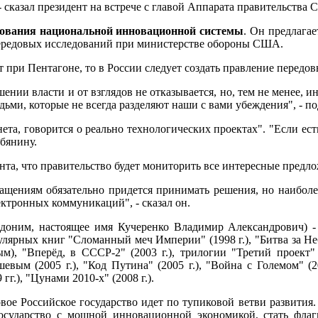
 - сказал президент на встрече с главой Аппарата правительства
ования национальной инновационной системы
. Он предлага
передовых исследований при министерстве обороны США.
при Пентагоне, то в России следует создать правление передов
ии власти и от взглядов не отказывается, но, тем не менее, ин
дьми, которые не всегда разделяют наши с вами убеждения", - п
нета, говорится о реально технологических проектах". "Если есть
бянину.
ента, что правительство будет мониторить все интересные предл
ращениям обязательно придется принимать решения, но наиболе
ктронных коммуникаций", - сказал он.
доним, настоящее имя Кучеренко Владимир Александрович) - 
лярных книг "Сломанный меч Империи" (1998 г.), "Битва за Неб
ым), "Вперёд, в СССР-2" (2003 г.), трилогии "Третий проект
евым (2005 г.), "Код Путина" (2005 г.), "Война с Големом" (20
г.), "Цунами 2010-х" (2008 г.).
новое Российское государство идет по тупиковой ветви развит
 государство с мощной инновационной экономикой, стать фла