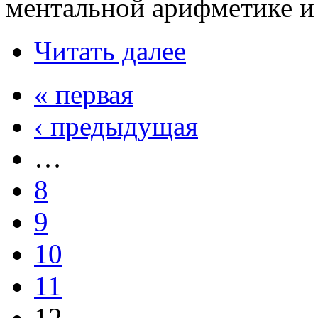
ментальной арифметике и 
Читать далее
« первая
‹ предыдущая
…
8
9
10
11
12