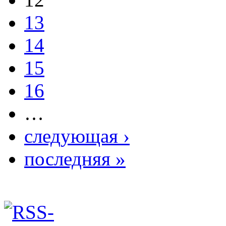
13
14
15
16
…
следующая ›
последняя »