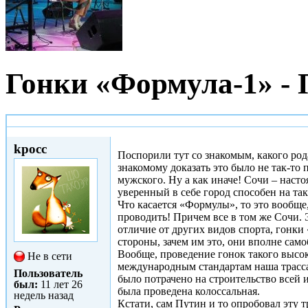
Гонки «Формула-1» - 
Вс, 12/10/2014 - 17:44
kpocc
Поспорили тут со знакомым, какого род
знакомому доказать это было не так-то п
мужского. Ну а как иначе! Сочи – наст
уверенный в себе город способен на та
Что касается «Формулы», то это вообще,
проводить! Причем все в том же Сочи. 
отличие от других видов спорта, гонк
стороны, зачем им это, они вполне само
Вообще, проведение гонок такого высоко
Не в сети
международным стандартам наша трасса
Пользователь
было потрачено на строительство всей 
был:
11 лет 26
была проведена колоссальная.
недель назад
Кстати, сам Путин и то опробовал эту т