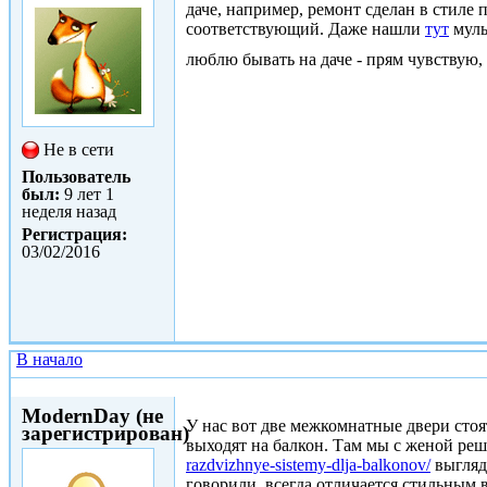
даче, например, ремонт сделан в стиле
соответствующий. Даже нашли
тут
муль
люблю бывать на даче - прям чувствую,
Не в сети
Пользователь
был:
9 лет 1
неделя назад
Регистрация:
03/02/2016
В начало
Сб, 01/07/2017 - 09:36
ModernDay (не
У нас вот две межкомнатные двери стоят
зарегистрирован)
выходят на балкон. Там мы с женой ре
razdvizhnye-sistemy-dlja-balkonov/
выгляди
говорили, всегда отличается стильным