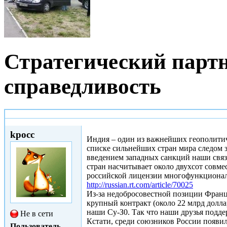
Стратегический партн
справедливость
Ср, 21/01/2015 - 20:51
kpocc
Индия – один из важнейших геополитич
списке сильнейших стран мира следом з
введением западных санкций наши связ
стран насчитывает около двухсот совме
российской лицензии многофункционал
http://russian.rt.com/article/70025
Из-за недобросовестной позиции Франци
крупный контракт (около 22 млрд долла
наши Су-З0. Так что наши друзья подде
Не в сети
Кстати, среди союзников России появи
Пользователь