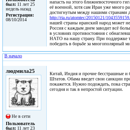
напасть на этого ближневосточного гиг
был:
11 лет 25
её военной, хотя сам Иран уже много ра
недель назад
достигнутым между нашими странами до
Регистрация:
http://ria.ru/atomtec/20150121/1043559159
08/10/2014
нашей страны иранский народ может не
Россия с каждым днем заводит всё боль
в условиях противостояния с обнаглев
НАТО на нашу страну. При поддержке т
победить в борьбе за многополярный ми
В начало
Пт, 23/01/2015 - 18:04
людмила25
Китай, Индия и прочие бесстрашные и 
Штатов. Обама введет свои санкции пр
покажется. Нужно подождать, пока стра
сегодня и так в непростой ситуации.
Не в сети
Пользователь
был:
11 лет 23