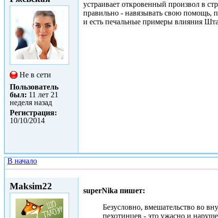
устраивает откровенный произвол в ст
правильно - навязывать свою помощь, 
и есть печальные примеры влияния Шта
Не в сети
Пользователь
был:
11 лет 21
неделя назад
Регистрация:
10/10/2014
В начало
Ср, 11/02/2015 - 17:19
Maksim22
superNika пишет:
Безусловно, вмешательство во внут
пехотинцев - это ужасно и наруше