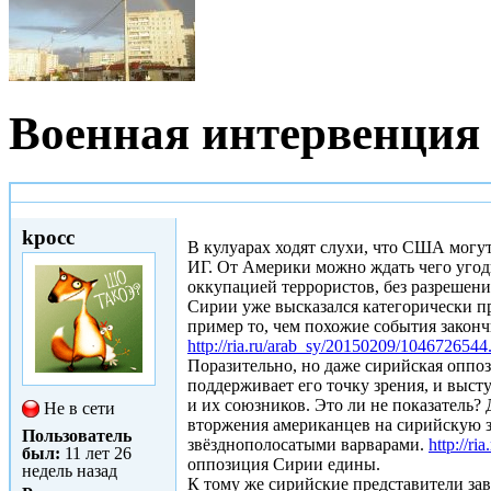
Военная интервенци
Пнд, 09/02/2015 - 20:08
kpocc
В кулуарах ходят слухи, что США могу
ИГ. От Америки можно ждать чего угод
оккупацией террористов, без разрешени
Сирии уже высказался категорически пр
пример то, чем похожие события закончи
http://ria.ru/arab_sy/20150209/1046726544
Поразительно, но даже сирийская оппози
поддерживает его точку зрения, и выс
и их союзников. Это ли не показатель?
Не в сети
вторжения американцев на сирийскую зе
Пользователь
звёзднополосатыми варварами.
http://r
был:
11 лет 26
оппозиция Сирии едины.
недель назад
К тому же сирийские представители зав