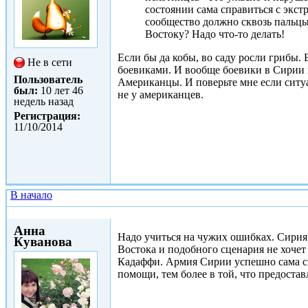
состоянии сама справиться с экс
сообщество должно сквозь пальцы
Востоку? Надо что-то делать!
Если бы да кобы, во саду росли грибы. 
Не в сети
боевиками. И вообще боевики в Сирии н
Пользователь
Американцы. И поверьте мне если ситу
был:
10 лет 46
не у американцев.
недель назад
Регистрация:
11/10/2014
В начало
Ср, 11/02/2015 - 17:57
Анна
Надо учиться на чужих ошибках. Сирия 
Куванова
Востока и подобного сценария не хочет 
Кадаффи. Армия Сирии успешно сама сп
помощи, тем более в той, что предостав