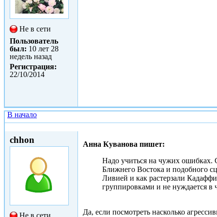
Не в сети
Пользователь
был:
10 лет 28
недель назад
Регистрация:
22/10/2014
В начало
Ср, 11/02/2015 - 20:16
chhon
Анна Куванова пишет:
Надо учиться на чужих ошибках. С
Ближнего Востока и подобного сце
Ливией и как растерзали Кадаффи
группировками и не нуждается в ч
Да, если посмотреть насколько агресси
Не в сети