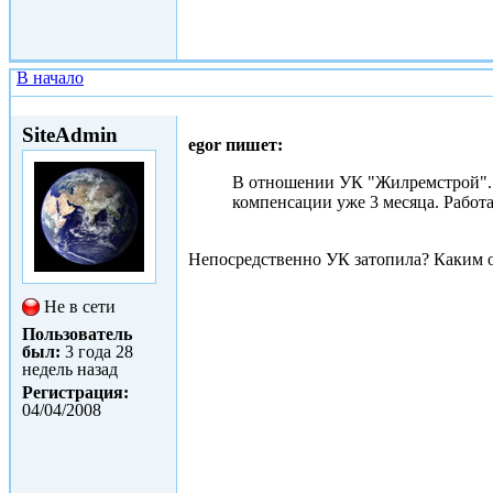
В начало
Втр, 31/08/2010 - 15:54
SiteAdmin
egor пишет:
В отношении УК "Жилремстрой". З
компенсации уже 3 месяца. Работ
Непосредственно УК затопила? Каким об
Не в сети
Пользователь
был:
3 года 28
недель назад
Регистрация:
04/04/2008