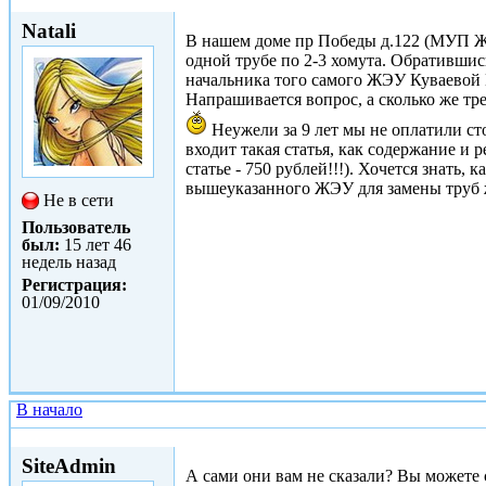
Ср, 01/09/2010 - 20:21
Natali
В нашем доме пр Победы д.122 (МУП ЖХ 
одной трубе по 2-3 хомута. Обративши
начальника того самого ЖЭУ Куваевой
Напрашивается вопрос, а сколько же тре
Неужели за 9 лет мы не оплатили с
входит такая статья, как содержание и 
статье - 750 рублей!!!). Хочется знать
вышеуказанного ЖЭУ для замены труб 
Не в сети
Пользователь
был:
15 лет 46
недель назад
Регистрация:
01/09/2010
В начало
Ср, 01/09/2010 - 22:39
SiteAdmin
А сами они вам не сказали? Вы можете сп