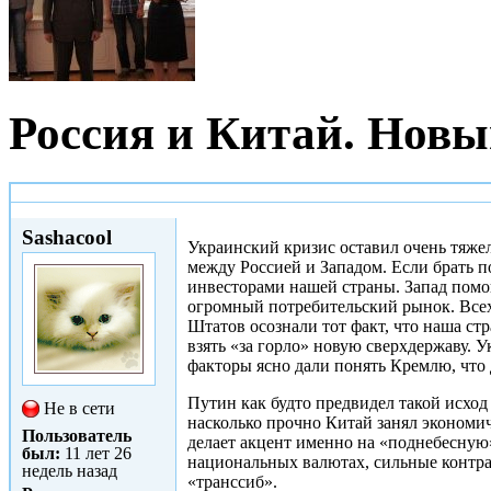
Россия и Китай. Новы
Чт, 22/01/2015 - 20:36
Sashacool
Украинский кризис оставил очень тяже
между Россией и Западом. Если брать 
инвесторами нашей страны. Запад помо
огромный потребительский рынок. Всех 
Штатов осознали тот факт, что наша стр
взять «за горло» новую сверхдержаву. 
факторы ясно дали понять Кремлю, что
Путин как будто предвидел такой исход 
Не в сети
насколько прочно Китай занял экономич
Пользователь
делает акцент именно на «поднебесную».
был:
11 лет 26
национальных валютах, сильные контра
недель назад
«транссиб».