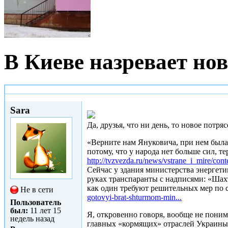
В Киеве назревает но
Чт, 29/01/2015 - 20:17
Sara
Да, друзья, что ни день, то новое потр
«Верните нам Януковича, при нем была 
потому, что у народа нет больше сил, те
http://tvzvezda.ru/news/vstrane_i_mire/co
Сейчас у здания министерства энергет
руках транспаранты с надписями: «Шахт
как один требуют решительных мер по 
Не в сети
gotovyi-brat-shturmom-min...
Пользователь
был:
11 лет 15
Я, откровенно говоря, вообще не пони
недель назад
главных «кормящих» отраслей Украины, 