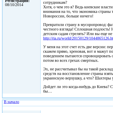
Регистрация:
сотрудникам?
08/10/2014
Хотя, о чем это я? Ведь киевские влас
внимания на то, что экономика страны
Новороссии, больше ничего!
Превратили страну в мусоропровод: фал
честного взгляда! Сплошная подлость! 
детским садам стрелять? Или вы еще не
http://ria.ru/world/20150129/1044865126.h
У меня на этот счет есть две версии: п
скажем прямо, хреновая, вот и мажут п
поведением пытаются спровоцировать о
потом во всех грехах смертных.
Эх, не рассчитывал бы на такой раскла
средств на восстановление страны взять
украинскую верхушку, а что? Шахтеры
Дойдет ли это когда-нибудь до Киева? С
бы…
В начало
Сб, 31/01/2015 - 14:19