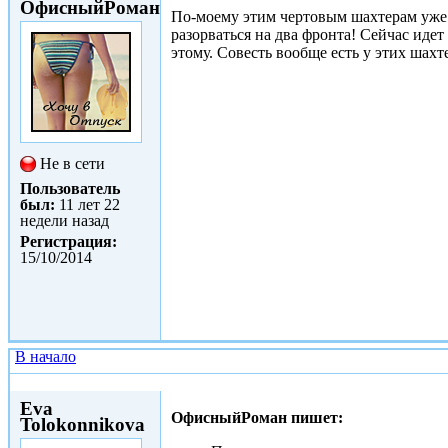
ОфисныйРоман
По-моему этим чертовым шахтерам уже д
разорваться на два фронта! Сейчас идет
этому. Совесть вообще есть у этих шахт
Не в сети
Пользователь
был:
11 лет 22
недели назад
Регистрация:
15/10/2014
В начало
Сб, 31/01/2015 - 15:09
Eva
ОфисныйРоман пишет:
Tolokonnikova