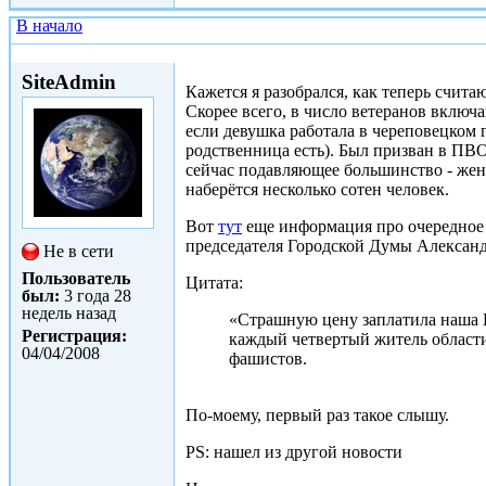
В начало
Пт, 19/03/2010 - 11:39
SiteAdmin
Кажется я разобрался, как теперь счита
Скорее всего, в число ветеранов включа
если девушка работала в череповецком г
родственница есть). Был призван в ПВО 
сейчас подавляющее большинство - же
наберётся несколько сотен человек.
Вот
тут
еще информация про очередное 
председателя Городской Думы Алексан
Не в сети
Пользователь
Цитата:
был:
3 года 28
недель назад
«Страшную цену заплатила наша 
Регистрация:
каждый четвертый житель области 
04/04/2008
фашистов.
По-моему, первый раз такое слышу.
PS: нашел из другой новости