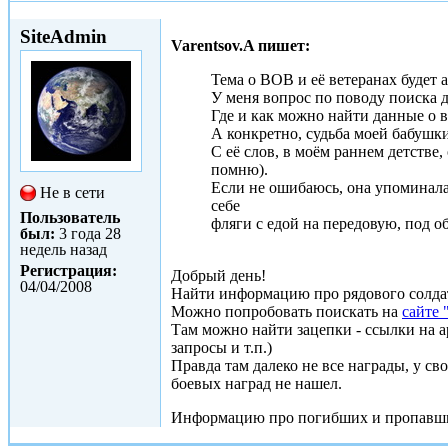
Ср, 03/04/2013 - 08:44
SiteAdmin
Varentsov.A пишет:
Тема о ВОВ и её ветеранах будет 
У меня вопрос по поводу поиска д
Где и как можно найти данные о ве
А конкретно, судьба моей бабушки
С её слов, в моём раннем детстве
помню).
Если не ошибаюсь, она упоминала
Не в сети
себе
Пользователь
фляги с едой на передовую, под о
был:
3 года 28
недель назад
Регистрация:
Добрый день!
04/04/2008
Найти информацию про рядового солдат
Можно попробовать поискать на
сайте 
Там можно найти зацепки - ссылки на
запросы и т.п.)
Правда там далеко не все награды, у с
боевых наград не нашел.
Информацию про погибших и пропавших