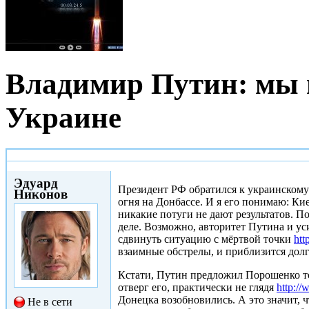
Владимир Путин: мы
Украине
Пнд, 19/01/2015 - 19:15
Эдуард
Президент РФ обратился к украинскому
Никонов
огня на Донбассе. И я его понимаю: К
никакие потуги не дают результатов. П
деле. Возможно, авторитет Путина и ус
сдвинуть ситуацию с мёртвой точки
htt
взаимные обстрелы, и приблизится до
Кстати, Путин предложил Порошенко то
отверг его, практически не глядя
http:/
Донецка возобновились. А это значит, 
Не в сети