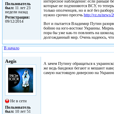
интересное наблюдение: если раньше б
Пользователь
которые не подчиняются ВСУ, то тепер
был:
11 лет 23
только ополченцев, но и всё без разбор
недели назад
нужно срочно пресечь
http://vz.ru/news/
Регистрация:
09/12/2014
Вот и пытается Владимир Путин разорв
бойню на юго-востоке Украины. Мирный
пора бы уже как-то повлиять на шокола
долгожданный мир. Очень надеюсь, что
В начало
Чт, 22/01/2015 - 13:26
Aegis
А зачем Путину обращаться к украинско
же ведь бандюки бегают и мешают наве
самую настоящую диверсию на Украин
Не в сети
Пользователь
был:
10 лет 51