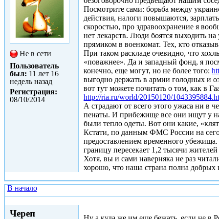
безоговорочно предвещают нашим соседям
Посмотрите сами: борьба между украин
действия, налоги повышаются, зарплаты
скоростью, про здравоохранение я вообщ
нет лекарств. Люди боятся выходить н
прямиком в военкомат. Тех, кто отказыв
При таком раскладе очевидно, что хохл
Не в сети
«поважнее». Да и западный фонд, я по
Пользователь
конечно, еще могут, но не более того:
ht
был:
11 лет 16
выгодно держать в армии голодных и оз
недель назад
вот тут можете почитать о том, как в 
Регистрация:
http://ria.ru/world/20150120/1043395884.h
08/10/2014
А страдают от всего этого ужаса ни в
пенаты. И прибежище все они ищут у на
были тепло одеты. Вот они какие, «кля
Кстати, по данным ФМС России на сего
предоставлением временного убежища. 
границу пересекает 1,2 тысячи жителе
Хотя, вы и сами наверняка не раз чита
хорошо, что наша страна полна добрых 
В начало
Пт, 23/01/2015 - 10:21
Череп
Ну а куда же им еще бежать, если не в