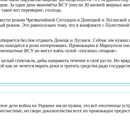
ции. За один день миномёты ВСУ унесли 30 жизней мирных жите
такое вот перемирие, господа.
ести режим Чрезвычайной Ситуации в Донецкой и Луганской обла
ый режим. Это равносильно тому, что в конфликте с Палестиной
собирается без боя отдавать Донецк и Луганск. Сейчас им нужно
ни находятся в роли потерпевших. Провокацию в Мариуполе он
неопытные ВСУ не могут взять силой «поганых сепаров».
 целый спектакль, дабы направить течение в своё русло. Но вр
й как не хочется марать руки и тратить средства ради государств
тное дело война на Украине им не нужна, это всё ополченцы уст
несчастные, но скоро доказательства всех их провокации предос