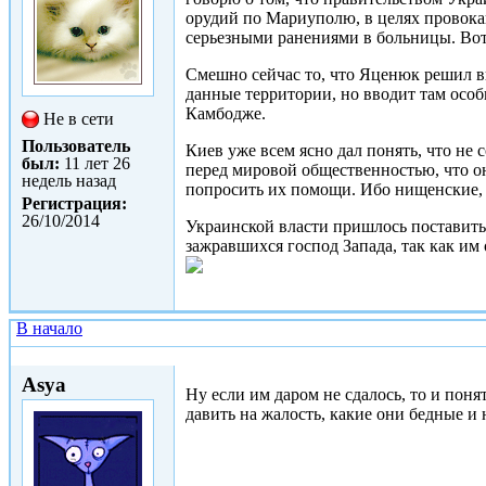
орудий по Мариуполю, в целях провока
серьезными ранениями в больницы. Вот 
Смешно сейчас то, что Яценюк решил вв
данные территории, но вводит там особ
Камбодже.
Не в сети
Пользователь
Киев уже всем ясно дал понять, что не 
был:
11 лет 26
перед мировой общественностью, что о
недель назад
попросить их помощи. Ибо нищенские, 
Регистрация:
26/10/2014
Украинской власти пришлось поставить
зажравшихся господ Запада, так как им о
В начало
Чт, 29/01/2015 - 10:20
Asya
Ну если им даром не сдалось, то и поня
давить на жалость, какие они бедные и 