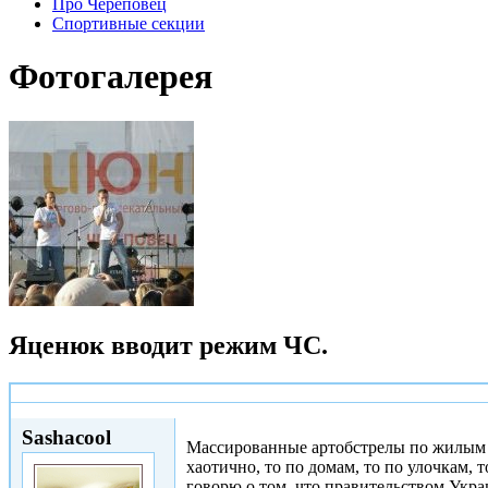
Про Череповец
Спортивные секции
Фотогалерея
Яценюк вводит режим ЧС.
Пнд, 26/01/2015 - 20:37
Sashacool
Массированные артобстрелы по жилым 
хаотично, то по домам, то по улочкам, 
говорю о том, что правительством Укр