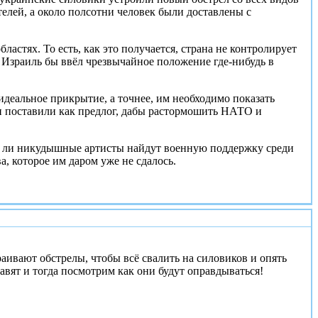
лей, а около полсотни человек были доставлены с
стях. То есть, как это получается, страна не контролирует
 Израиль бы ввёл чрезвычайное положение где-нибудь в
 идеальное прикрытие, а точнее, им необходимо показать
и поставили как предлог, дабы растормошить НАТО и
яд ли никудышные артисты найдут военную поддержку среди
а, которое им даром уже не сдалось.
#1
раивают обстрелы, чтобы всё свалить на силовиков и опять
тавят и тогда посмотрим как они будут оправдываться!