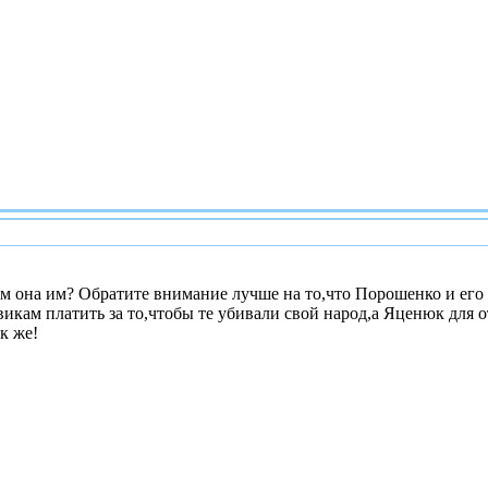
ем она им? Обратите внимание лучше на то,что Порошенко и его
овикам платить за то,чтобы те убивали свой народ,а Яценюк для 
к же!