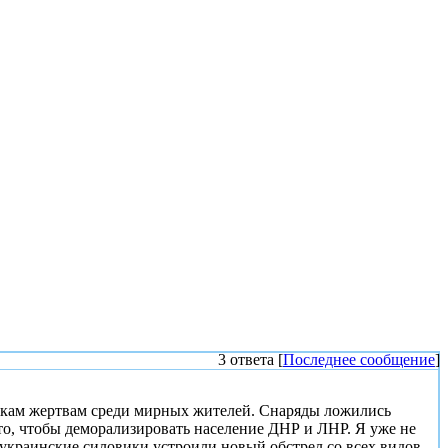
3 ответа [
Последнее сообщение
]
ткам жертвам среди мирных жителей. Снаряды ложились
а то, чтобы деморализировать население ДНР и ЛНР. Я уже не
украинские силовики устроили новый обстрел со всех видов