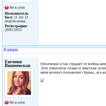
Не в сети
Пользователь
был:
11 лет 21
неделя назад
Регистрация:
29/01/2015
В начало
Чт, 29/01/2015 - 11:50
Евгения
Ополчение и так страдает от войны,зач
Вишневская
Этот поросенок только и знает,как сил
меня волнует положение страны...ага ка
Не в сети