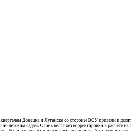
кварталам Донецка и Луганска со стороны ВСУ привели к деся
то по детским садам. Огонь вёлся без корректировки в расчёте н
аины были нарушены мирные договорённости. А с недавних пор 