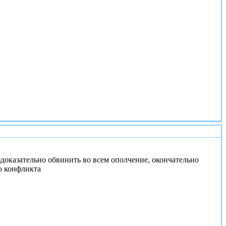
#2
здоказательно обвинить во всем ополчение, окончательно
ю конфликта