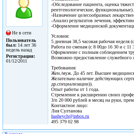
-Обследование пациента, оценка тяжест
рентгенологические, функциональные).
-Назначение целесообразных лекарстве
-Анализ результатов лечения, эффекти
-Оформление медицинской документац
Не в сети
Условия:
Пользователь
5 дневная 38,5 часовая рабочая неделя 
был:
14 лет 36
Работа по сменам (с 8 00до 16 30 и с 11 3
недель назад
Оформление с полным соблюдением тру
Регистрация:
Возможно предоставление служебного 
01/12/2011
Требования:
Жен./муж. До 45 лет. Высшее медицинс
Желательно наличие действующих серти
др.специализации)).
Опыт работы от 1 года.
Стремление к расширению своих профе
З/п 20 000 рублей в месяц на руки, прем
Контактное лицо:
Лия Султанова
liasheych@inbox.ru
495 379 02 98