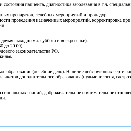
и состояния пациента, диагностика заболевания в т.ч. специал
нных препаратов, лечебных мероприятий и процедур.
вности проведения назначенных мероприятий, корректировка при
ии
(с двумя выходными: суббота и воскресенье).
0 до 20 00).
дового законодательства РФ.
жилья.
кое образование (лечебное дело). Наличие действующих сертифи
фикатов дополнительного образования (пульмонология, гастроэ
ссиональных знаний, доброжелательное и внимательное отноше
ии.