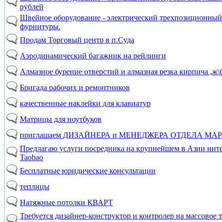
рублей
Швейное оборудование - электрический трехпозиционный 
фурнитуры.
Продам Торговый центр в п.Суда
Аэродинамический багажник на рейлинги
Алмазное бурение отверстий и алмазная резка кирпича ,ж\
Бригада рабочих и ремонтников
качественные наклейки для клавиатур
Матрицы для ноутбуков
приглашаем ДИЗАЙНЕРА и МЕНЕДЖЕРА ОТДЕЛА МА
Предлагаю услуги посредника на крупнейшем в Азии инте
Taobao
Бесплатные юридические консультации
теплицы
Натяжные потолки КВАРТ
Требуется дизайнер-конструктор и контролер на массовое