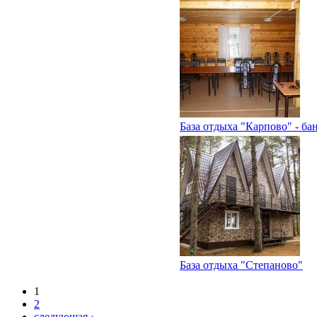
База отдыха "Карпово" - ба
База отдыха "Степаново"
1
2
следующая ›