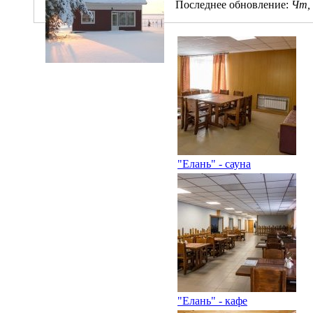
Последнее обновление:
Чт, 
"Елань" - сауна
"Елань" - кафе