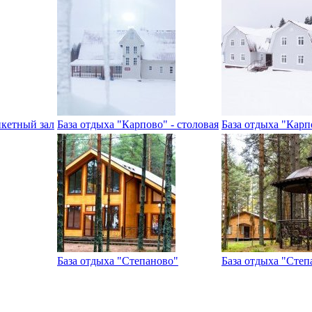
нкетный зал
База отдыха "Карпово" - столовая
База отдыха "Карп
База отдыха "Степаново"
База отдыха "Степ