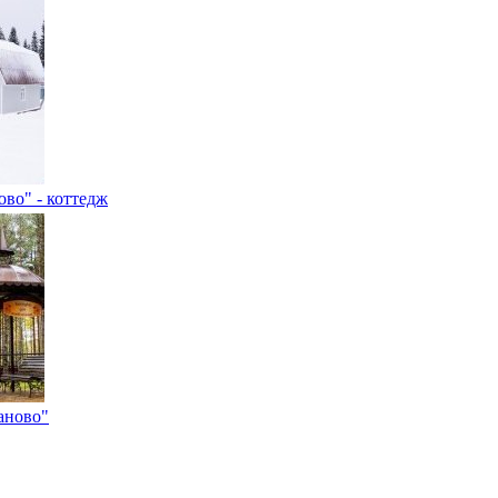
ово" - коттедж
аново"