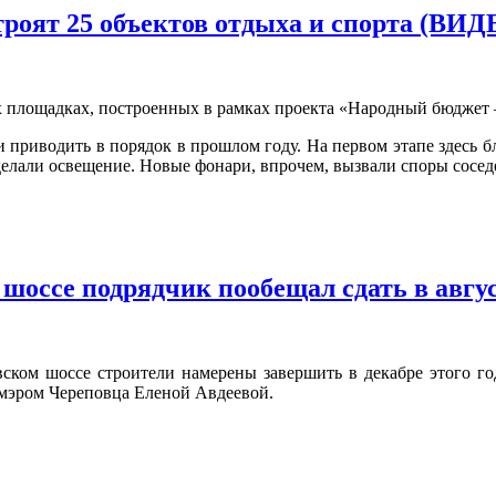
роят 25 объектов отдыха и спорта (ВИД
их площадках, построенных в рамках проекта «Народный бюдже
 приводить в порядок в прошлом году. На первом этапе здесь б
елали освещение. Новые фонари, впрочем, вызвали споры сосед
оссе подрядчик пообещал сдать в август
ком шоссе строители намерены завершить в декабре этого года
с мэром Череповца Еленой Авдеевой.