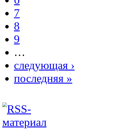
7
8
9
…
следующая ›
последняя »