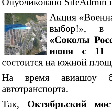
Опубликовано SiteAdmin в
Акция «Военна
выбор!», в
«Соколы Росс
июня с 11 
состоится на южной площ
На время авиашоу бу
автотранспорта.
Так,
Октябрьский мос