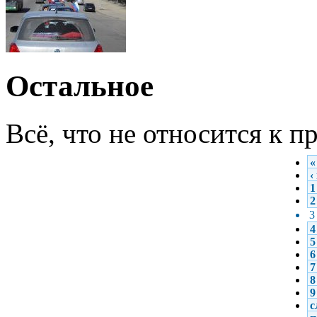
Остальное
Всё, что не относится к 
«
‹
1
2
3
4
5
6
7
8
9
с