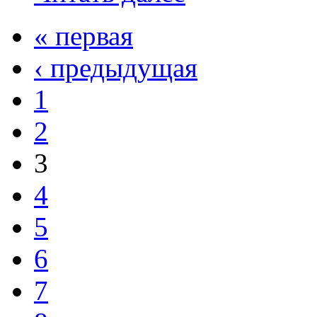
« первая
‹ предыдущая
1
2
3
4
5
6
7