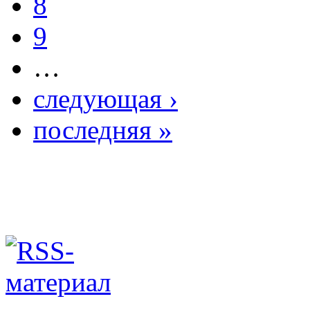
8
9
…
следующая ›
последняя »