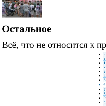
Остальное
Всё, что не относится к 
«
‹
1
2
3
4
5
6
7
8
9
с